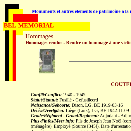
Monuments et autres éléments de patrimoine à la m
BEL-MEMORIAL
Hommages
Hommages rendus - Rendre un hommage à une victi
COUTELI
Conflit/Conflict:
1940 - 1945
Statut/Statuut:
Fusillé - Gefusilleerd
Naissance/Geboorte:
Dison, LG, BE 1919-03-16
Décès/Overlijden:
Liège (Luik), LG, BE 1942-11-09
Grade/Régiment - Graad/Regiment:
Adjudant - Adju
Plus d'infos/Meer info:
Fils de Joseph Jean Noël (c
(ménagère). Employé (Source [345]). Date d'arrestatio