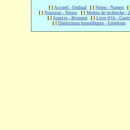
[
[
[
Accueil - Onthaal
[
[
[
Noms - Namen
[
[
[
[
Nouveau - Nieuw
[
[
[
Moteur de recherche -
[
[
[
Sources - Bronnen
[
[
[
Livre d'Or - Gast
[
[
[
Distinctions honorifiques - Eretekens