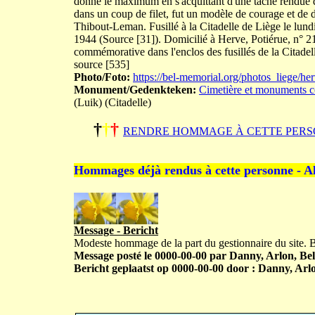
donné le maximum en s'acquittant d'une tâche rendue d
dans un coup de filet, fut un modèle de courage et d
Thibout-Leman. Fusillé à la Citadelle de Liège le l
1944 (Source [31]). Domicilié à Herve, Potiérue, n° 2
commémorative dans l'enclos des fusillés de la Citadell
source [535]
Photo/Foto:
https://bel-memorial.org/photos_lieg
Monument/Gedenkteken:
Cimetière et monuments co
(Luik) (Citadelle)
†
†
†
RENDRE HOMMAGE À CETTE PERS
Hommages déjà rendus à cette personne - A
Message - Bericht
Modeste hommage de la part du gestionnaire du site.
Message posté le 0000-00-00 par Danny, Arlon, Bel
Bericht geplaatst op 0000-00-00 door : Danny, Arlo