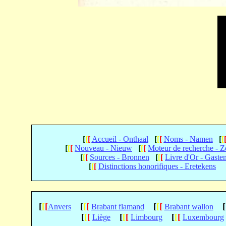
[
[
[
Accueil - Onthaal
[
[
[
Noms - Namen
[
[
[
[
[
Nouveau - Nieuw
[
[
[
Moteur de recherche - 
[
[
[
Sources - Bronnen
[
[
[
Livre d'Or - Gaste
[
[
[
Distinctions honorifiques - Eretekens
[
[
[
[
[
[
[
[
[
[
Anvers
Brabant flamand
Brabant wallon
[
[
[
[
[
[
[
[
[
Liège
Limbourg
Luxembourg