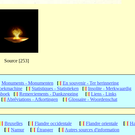
Source [253]
[
Monuments - Monumenten
[
[
[
En souvenir - Ter herinnering
Zoekmachine
[
[
[
Statistiques - Statistieken
[
[
[
Insolite - Merkwaardig
nboek
[
[
[
Remerciements - Dankzegging
[
[
[
Liens - Links
[
[
[
Abréviations - Afkortingen
[
[
[
Glossaire - Woordenschat
[
[
[
[
[
[
[
[
[
[
[
Bruxelles
Flandre occidentale
Flandre orientale
Ha
[
[
[
[
[
[
[
[
[
Namur
Étranger
Autres sources d'information