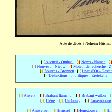
Acte de décès à Neheim-Hüsten,
[
[
[
Accueil - Onthaal
[
[
[
Noms - Namen
[
[
[
[
[
Nouveau - Nieuw
[
[
[
Moteur de recherche - 
[
[
[
Sources - Bronnen
[
[
[
Livre d'Or - Gaste
[
[
[
Distinctions honorifiques - Eretekens
[
[
[
[
[
[
[
[
[
[
Anvers
Brabant flamand
Brabant wallon
[
[
[
[
[
[
[
[
[
Liège
Limbourg
Luxembourg
[
[
[
[
[
[
[
[
[
[
[
[
Antwerpen
Brussel
Henegouwen
Li