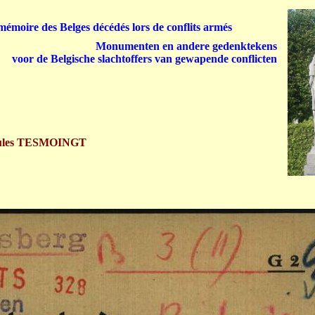
émoire des Belges décédés lors de conflits armés
Monumenten en andere gedenktekens
voor de Belgische slachtoffers van gewapende conflicten
ules TESMOINGT