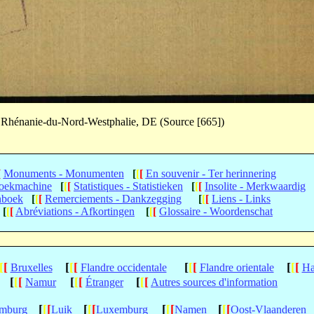
 Rhénanie-du-Nord-Westphalie, DE (Source [665])
[
Monuments - Monumenten
[
[
[
En souvenir - Ter herinnering
Zoekmachine
[
[
[
Statistiques - Statistieken
[
[
[
Insolite - Merkwaardig
nboek
[
[
[
Remerciements - Dankzegging
[
[
[
Liens - Links
[
[
[
Abréviations - Afkortingen
[
[
[
Glossaire - Woordenschat
[
[
[
[
[
[
[
[
[
[
[
Bruxelles
Flandre occidentale
Flandre orientale
Ha
[
[
[
[
[
[
[
[
[
Namur
Étranger
Autres sources d'information
[
[
[
[
[
[
[
[
[
[
[
[
mburg
Luik
Luxemburg
Namen
Oost-Vlaanderen