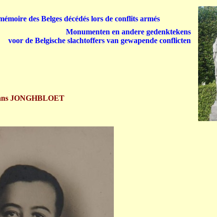
émoire des Belges décédés lors de conflits armés
Monumenten en andere gedenktekens
voor de Belgische slachtoffers van gewapende conflicten
ans JONGHBLOET