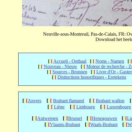
Neuville-sous-Montreuil, Pas-de-Calais, FR: 
Download het beeld 
[
[
[
Accueil - Onthaal
[
[
[
Noms - Namen
[
[
[
[
[
Nouveau - Nieuw
[
[
[
Moteur de recherche - 
[
[
[
Sources - Bronnen
[
[
[
Livre d'Or - Gaste
[
[
[
Distinctions honorifiques - Eretekens
[
[
[
[
[
[
[
[
[
[
Anvers
Brabant flamand
Brabant wallon
[
[
[
[
[
[
[
[
[
Liège
Limbourg
Luxembourg
[
[
[
[
[
[
[
[
[
[
[
[
Antwerpen
Brussel
Henegouwen
Li
[
[
[
[
[
[
[
[
[
Vlaams-Brabant
Waals-Brabant
We