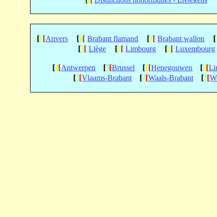
[
[
[
[
[
[
[
[
[
[
Anvers
Brabant flamand
Brabant wallon
[
[
[
[
[
[
[
[
[
Liège
Limbourg
Luxembourg
[
[
[
[
[
[
[
[
[
[
[
[
Antwerpen
Brussel
Henegouwen
Li
[
[
[
[
[
[
[
[
[
Vlaams-Brabant
Waals-Brabant
We