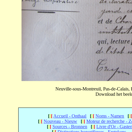
Neuville-sous-Montreuil, Pas-de-Calais
Download het beeld 
[
[
[
Accueil - Onthaal
[
[
[
Noms - Namen
[
[
[
[
[
Nouveau - Nieuw
[
[
[
Moteur de recherche - 
[
[
[
Sources - Bronnen
[
[
[
Livre d'Or - Gaste
[
[
[
Distinctions honorifiques - Eretekens