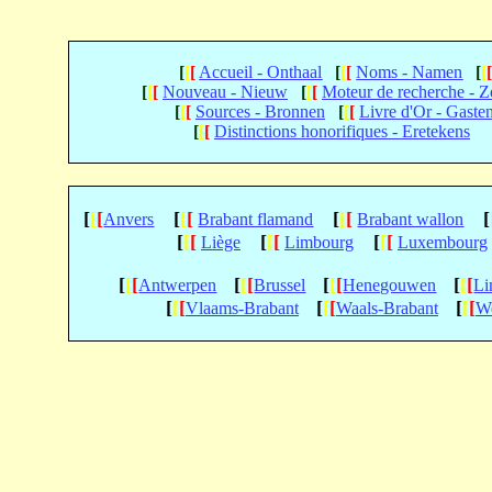
[
[
[
Accueil - Onthaal
[
[
[
Noms - Namen
[
[
[
[
[
Nouveau - Nieuw
[
[
[
Moteur de recherche - 
[
[
[
Sources - Bronnen
[
[
[
Livre d'Or - Gaste
[
[
[
Distinctions honorifiques - Eretekens
[
[
[
[
[
[
[
[
[
[
Anvers
Brabant flamand
Brabant wallon
[
[
[
[
[
[
[
[
[
Liège
Limbourg
Luxembourg
[
[
[
[
[
[
[
[
[
[
[
[
Antwerpen
Brussel
Henegouwen
Li
[
[
[
[
[
[
[
[
[
Vlaams-Brabant
Waals-Brabant
We