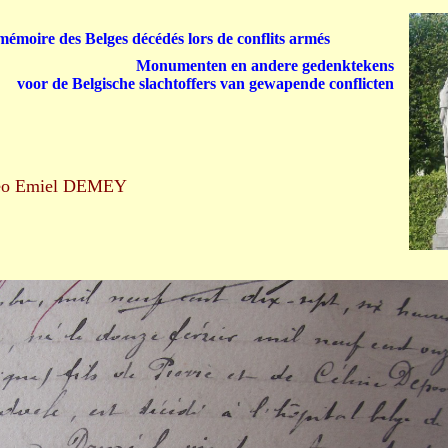
émoire des Belges décédés lors de conflits armés
Monumenten en andere gedenktekens
voor de Belgische slachtoffers van gewapende conflicten
eo Emiel DEMEY