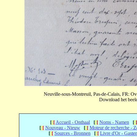
Neuville-sous-Montreuil, Pas-de-Calais, FR: 
Download het beeld 
[
[
[
Accueil - Onthaal
[
[
[
Noms - Namen
[
[
[
[
[
Nouveau - Nieuw
[
[
[
Moteur de recherche - 
[
[
[
Sources - Bronnen
[
[
[
Livre d'Or - Gaste