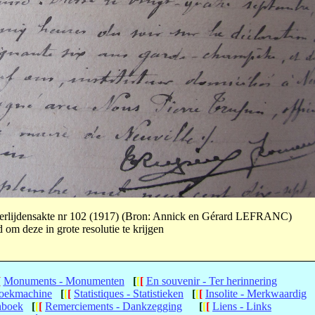
Overlijdensakte nr 102 (1917) (Bron: Annick en Gérard LEFRANC)
om deze in grote resolutie te krijgen
[
Monuments - Monumenten
[
[
[
En souvenir - Ter herinnering
Zoekmachine
[
[
[
Statistiques - Statistieken
[
[
[
Insolite - Merkwaardig
nboek
[
[
[
Remerciements - Dankzegging
[
[
[
Liens - Links