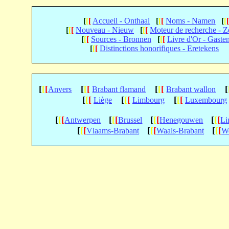
[
[
[
Accueil - Onthaal
[
[
[
Noms - Namen
[
[
[
[
[
Nouveau - Nieuw
[
[
[
Moteur de recherche - 
[
[
[
Sources - Bronnen
[
[
[
Livre d'Or - Gaste
[
[
[
Distinctions honorifiques - Eretekens
[
[
[
[
[
[
[
[
[
[
Anvers
Brabant flamand
Brabant wallon
[
[
[
[
[
[
[
[
[
Liège
Limbourg
Luxembourg
[
[
[
[
[
[
[
[
[
[
[
[
Antwerpen
Brussel
Henegouwen
Li
[
[
[
[
[
[
[
[
[
Vlaams-Brabant
Waals-Brabant
We