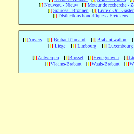
[
[
[
Nouveau - Nieuw
[
[
[
Moteur de recherche - 
[
[
[
Sources - Bronnen
[
[
[
Livre d'Or - Gaste
[
[
[
Distinctions honorifiques - Eretekens
[
[
[
[
[
[
[
[
[
[
Anvers
Brabant flamand
Brabant wallon
[
[
[
[
[
[
[
[
[
Liège
Limbourg
Luxembourg
[
[
[
[
[
[
[
[
[
[
[
[
Antwerpen
Brussel
Henegouwen
Li
[
[
[
[
[
[
[
[
[
Vlaams-Brabant
Waals-Brabant
We