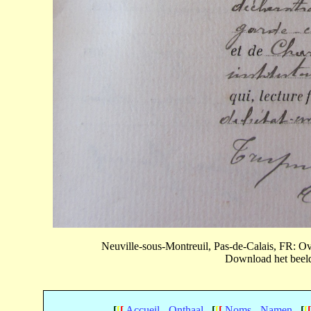
Neuville-sous-Montreuil, Pas-de-Calais, FR: 
Download het beeld 
[
[
[
Accueil - Onthaal
[
[
[
Noms - Namen
[
[