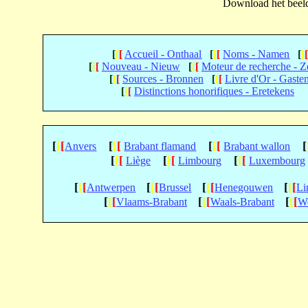
Download het beeld 
[
[
[
Accueil - Onthaal
[
[
[
Noms - Namen
[
[
[
[
[
Nouveau - Nieuw
[
[
[
Moteur de recherche - 
[
[
[
Sources - Bronnen
[
[
[
Livre d'Or - Gaste
[
[
[
Distinctions honorifiques - Eretekens
[
[
[
[
[
[
[
[
[
[
Anvers
Brabant flamand
Brabant wallon
[
[
[
[
[
[
[
[
[
Liège
Limbourg
Luxembourg
[
[
[
[
[
[
[
[
[
[
[
[
Antwerpen
Brussel
Henegouwen
Li
[
[
[
[
[
[
[
[
[
Vlaams-Brabant
Waals-Brabant
We