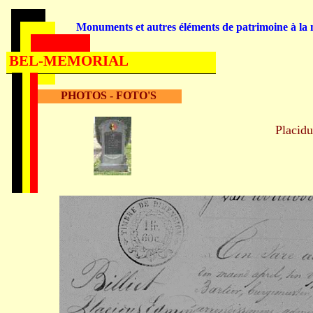
Monuments et autres éléments de patrimoine à la m
BEL-MEMORIAL
PHOTOS - FOTO'S
Placid