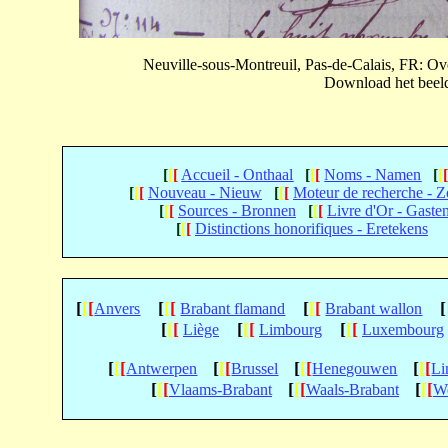
Neuville-sous-Montreuil, Pas-de-Calais, FR: 
Download het beeld 
[
[
[
Accueil - Onthaal
[
[
[
Noms - Namen
[
[
[
[
[
Nouveau - Nieuw
[
[
[
Moteur de recherche - 
[
[
[
Sources - Bronnen
[
[
[
Livre d'Or - Gaste
[
[
[
Distinctions honorifiques - Eretekens
[
[
[
[
[
[
[
[
[
[
Anvers
Brabant flamand
Brabant wallon
[
[
[
[
[
[
[
[
[
Liège
Limbourg
Luxembourg
[
[
[
[
[
[
[
[
[
[
[
[
Antwerpen
Brussel
Henegouwen
Li
[
[
[
[
[
[
[
[
[
Vlaams-Brabant
Waals-Brabant
We