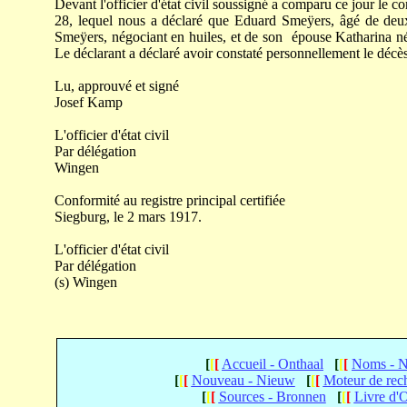
Devant l'officier d'état civil soussigné a comparu ce jour le
28
, lequel nous a déclaré que Eduard Smeÿers, âgé de deux
Smeÿers, négociant en huiles, et de son épouse Katharina n
Le déclarant a déclaré avoir constaté personnellement le décès
Lu, approuvé et signé
Josef Kamp
L'officier d'état civil
Par délégation
Wingen
Conformité au registre principal certifiée
Siegburg, le
2
mars 1917.
L'officier d'état civil
Par délégation
(s) Wingen
[
[
[
Accueil - Onthaal
[
[
[
Noms - 
[
[
[
Nouveau - Nieuw
[
[
[
Moteur de rec
[
[
[
Sources - Bronnen
[
[
[
Livre d'