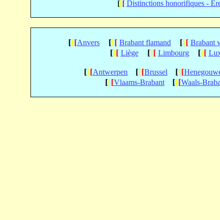
[
[
[
Distinctions honorifiques - Er
[
[
[
[
[
[
[
[
[
Anvers
Brabant flamand
Brabant 
[
[
[
[
[
[
[
[
[
Liège
Limbourg
Lu
[
[
[
[
[
[
[
[
[
Antwerpen
Brussel
Henegouw
[
[
[
[
[
[
Vlaams-Brabant
Waals-Braba