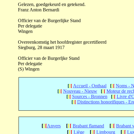
Gelezen, goedgekeurd en getekend.
Franz Anton Bernardi
Officier van de Burgerlijke Stand
Per delegatie
Wingen
Overeenkomstig het hoofdregister gecertifieerd
Siegburg, 28 maart 1917
Officier van de Burgerljke Stand
Per delegatie
(S) Wingen
[
[
[
Accueil - Onthaal
[
[
[
Noms - 
[
[
[
Nouveau - Nieuw
[
[
[
Moteur de rec
[
[
[
Sources - Bronnen
[
[
[
Livre d'
[
[
[
Distinctions honorifiques - Er
[
[
[
[
[
[
[
[
[
Anvers
Brabant flamand
Brabant 
[
[
[
[
[
[
[
[
[
Liège
Limbourg
Lu