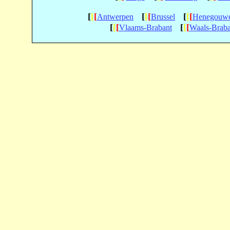
[
[
[
[
[
[
[
[
[
Antwerpen
Brussel
Henegouw
[
[
[
[
[
[
Vlaams-Brabant
Waals-Braba