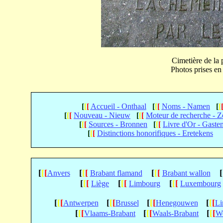
Cimetière de la 
Photos prises e
[
[
[
Accueil - Onthaal
[
[
[
Noms - Namen
[
[
[
[
[
Nouveau - Nieuw
[
[
[
Moteur de recherche - 
[
[
[
Sources - Bronnen
[
[
[
Livre d'Or - Gaste
[
[
[
Distinctions honorifiques - Eretekens
[
[
[
[
[
[
[
[
[
[
Anvers
Brabant flamand
Brabant wallon
[
[
[
[
[
[
[
[
[
Liège
Limbourg
Luxembourg
[
[
[
[
[
[
[
[
[
[
[
[
Antwerpen
Brussel
Henegouwen
Li
[
[
[
[
[
[
[
[
[
Vlaams-Brabant
Waals-Brabant
We