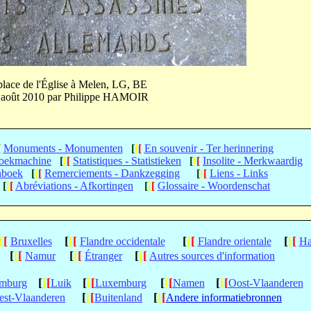
place de l'Église à Melen, LG, BE
n août 2010 par Philippe HAMOIR
[
Monuments - Monumenten
[
[
[
En souvenir - Ter herinnering
Zoekmachine
[
[
[
Statistiques - Statistieken
[
[
[
Insolite - Merkwaardig
nboek
[
[
[
Remerciements - Dankzegging
[
[
[
Liens - Links
[
[
[
Abréviations - Afkortingen
[
[
[
Glossaire - Woordenschat
[
[
[
[
[
[
[
[
[
[
[
Bruxelles
Flandre occidentale
Flandre orientale
Ha
[
[
[
[
[
[
[
[
[
Namur
Étranger
Autres sources d'information
[
[
[
[
[
[
[
[
[
[
[
[
mburg
Luik
Luxemburg
Namen
Oost-Vlaanderen
[
[
[
[
[
[
st-Vlaanderen
Buitenland
Andere informatiebronnen