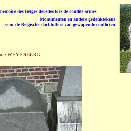
émoire des Belges décédés lors de conflits armés
Monumenten en andere gedenktekens
voor de Belgische slachtoffers van gewapende conflicten
anne WEYENBERG