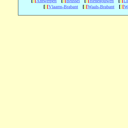
[
[
[
[
[
[
[
[
[
[
[
[
Antwerpen
Brussel
Henegouwen
L
[
[
[
[
[
[
[
[
[
Vlaams-Brabant
Waals-Brabant
W