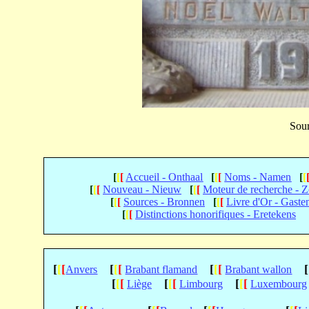
Sour
[
[
[
Accueil - Onthaal
[
[
[
Noms - Namen
[
[
[
[
[
Nouveau - Nieuw
[
[
[
Moteur de recherche - 
[
[
[
Sources - Bronnen
[
[
[
Livre d'Or - Gast
[
[
[
Distinctions honorifiques - Eretekens
[
[
[
[
[
[
[
[
[
[
Anvers
Brabant flamand
Brabant wallon
[
[
[
[
[
[
[
[
[
Liège
Limbourg
Luxembourg