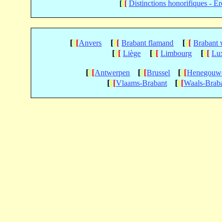
[
[
[
Distinctions honorifiques - E
[
[
[
[
[
[
[
[
[
Anvers
Brabant flamand
Brabant 
[
[
[
[
[
[
[
[
[
Liège
Limbourg
Lu
[
[
[
[
[
[
[
[
[
Antwerpen
Brussel
Henegouw
[
[
[
[
[
[
Vlaams-Brabant
Waals-Brab