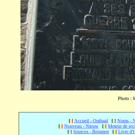
Photo : 
[
[
[
Accueil - Onthaal
[
[
[
Noms - 
[
[
[
Nouveau - Nieuw
[
[
[
Moteur de re
[
[
[
Sources - Bronnen
[
[
[
Livre d'