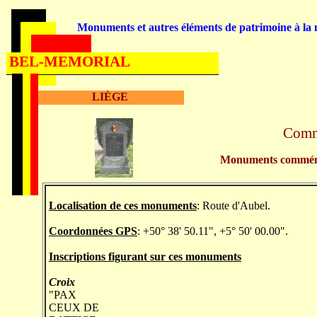
Monuments et autres éléments de patrimoine à la m
BEL-MEMORIAL
LIÈGE
Com
Monuments commémora
Localisation de ces monuments
:
Route d'Aubel
.
Coordonnées GPS
: +50° 38' 50.11", +5° 50' 00.00".
Inscriptions figurant sur ces monuments
Croix
"PAX
CEUX DE