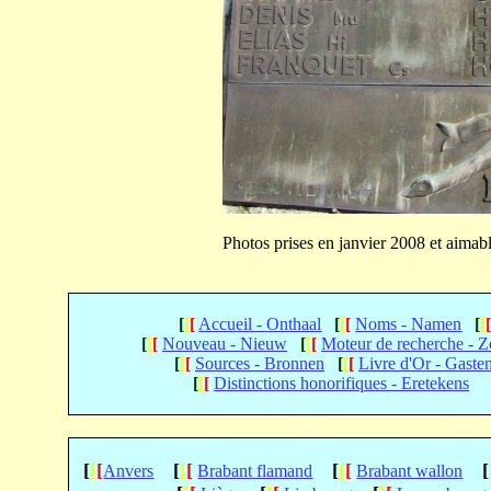
Photos prises en janvier 2008 et ai
[
[
[
Accueil - Onthaal
[
[
[
Noms - Namen
[
[
[
[
[
Nouveau - Nieuw
[
[
[
Moteur de recherche - 
[
[
[
Sources - Bronnen
[
[
[
Livre d'Or - Gaste
[
[
[
Distinctions honorifiques - Eretekens
[
[
[
[
[
[
[
[
[
[
Anvers
Brabant flamand
Brabant wallon