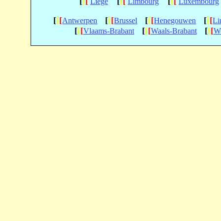
[
[
[
[
[
[
[
[
[
Liège
Limbourg
Luxembourg
[
[
[
[
[
[
[
[
[
[
[
[
Antwerpen
Brussel
Henegouwen
Li
[
[
[
[
[
[
[
[
[
Vlaams-Brabant
Waals-Brabant
We